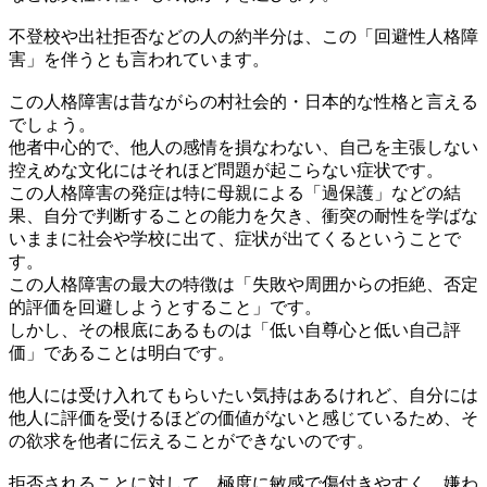
不登校や出社拒否などの人の約半分は、この「回避性人格障
害」を伴うとも言われています。
この人格障害は昔ながらの村社会的・日本的な性格と言える
でしょう。
他者中心的で、他人の感情を損なわない、自己を主張しない
控えめな文化にはそれほど問題が起こらない症状です。
この人格障害の発症は特に母親による「過保護」などの結
果、自分で判断することの能力を欠き、衝突の耐性を学ばな
いままに社会や学校に出て、症状が出てくるということで
す。
この人格障害の最大の特徴は「失敗や周囲からの拒絶、否定
的評価を回避しようとすること」です。
しかし、その根底にあるものは「低い自尊心と低い自己評
価」であることは明白です。
他人には受け入れてもらいたい気持はあるけれど、自分には
他人に評価を受けるほどの価値がないと感じているため、そ
の欲求を他者に伝えることができないのです。
拒否されることに対して、極度に敏感で傷付きやすく、嫌わ