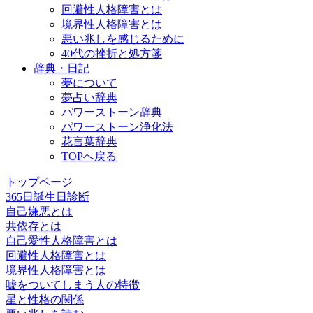
回避性人格障害とは
境界性人格障害とは
悪い兆しを感じるために
40代の挫折と処方箋
辞典・日記
夢について
夢占い辞典
パワーストーン辞典
パワーストーン浄化法
花言葉辞典
TOPへ戻る
トップページ
365日誕生日診断
自己嫌悪とは
共依存とは
自己愛性人格障害とは
回避性人格障害とは
境界性人格障害とは
嘘をついてしまう人の特徴
星と性格の関係