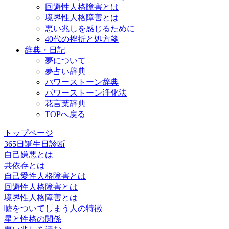
回避性人格障害とは
境界性人格障害とは
悪い兆しを感じるために
40代の挫折と処方箋
辞典・日記
夢について
夢占い辞典
パワーストーン辞典
パワーストーン浄化法
花言葉辞典
TOPへ戻る
トップページ
365日誕生日診断
自己嫌悪とは
共依存とは
自己愛性人格障害とは
回避性人格障害とは
境界性人格障害とは
嘘をついてしまう人の特徴
星と性格の関係