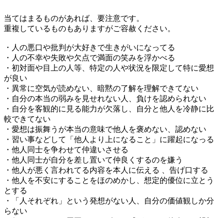
当てはまるものがあれば、要注意です。
重複しているものもありますがご容赦ください。
・人の悪口や批判が大好きで生きがいになってる
・人の不幸や失敗や欠点で満面の笑みを浮かべる
・初対面や目上の人等、特定の人や状況を限定して特に愛想
が良い
・異常に空気が読めない、暗黙の了解を理解できてない
・自分の本当の弱みを見せれない人、負けを認められない
・自分を客観的に見る能力が欠落し、自分と他人を冷静に比
較できてない
・愛想は振舞うが本当の意味で他人を褒めない、認めない
・習い事などして「他人より上になること」に躍起になっる
・他人同士を争わせて仲違いさせる
・他人同士が自分を差し置いて仲良くするのを嫌う
・他人が悪く言われてる内容を本人に伝える 、告げ口する
・他人を不安にすることをほのめかし、想定的優位に立とう
とする
・「人それぞれ」という発想がない人、自分の価値観しか分
らない