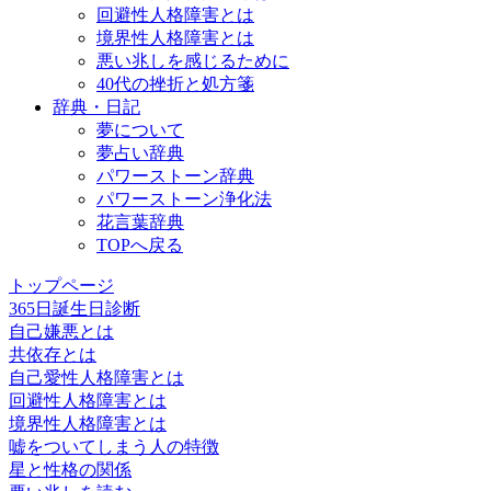
回避性人格障害とは
境界性人格障害とは
悪い兆しを感じるために
40代の挫折と処方箋
辞典・日記
夢について
夢占い辞典
パワーストーン辞典
パワーストーン浄化法
花言葉辞典
TOPへ戻る
トップページ
365日誕生日診断
自己嫌悪とは
共依存とは
自己愛性人格障害とは
回避性人格障害とは
境界性人格障害とは
嘘をついてしまう人の特徴
星と性格の関係