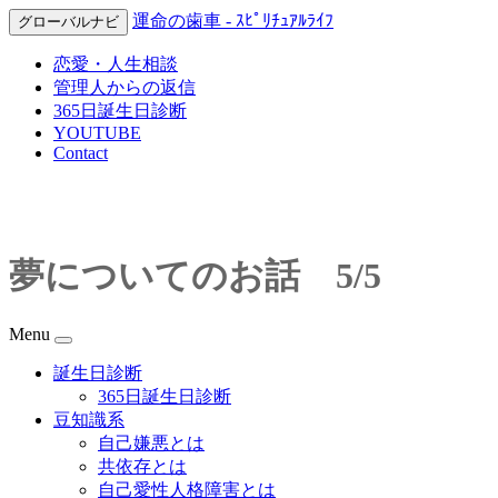
運命の歯車 - ｽﾋﾟﾘﾁｭｱﾙﾗｲﾌ
グローバルナビ
恋愛・人生相談
管理人からの返信
365日誕生日診断
YOUTUBE
Contact
夢についてのお話 5/5
Menu
誕生日診断
365日誕生日診断
豆知識系
自己嫌悪とは
共依存とは
自己愛性人格障害とは