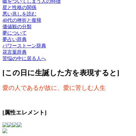
嘘をついてしまう人の特徴
星と性格の関係
悪い兆しを読む
40代の挫折と復帰
価値観の分類
夢について
夢占い辞典
パワーストーン辞典
花言葉辞典
苦悩の中に居る人へ
[この日に生誕した方を表現すると]
愛の人であるが故に、愛に苦しむ人生
[属性エレメント]