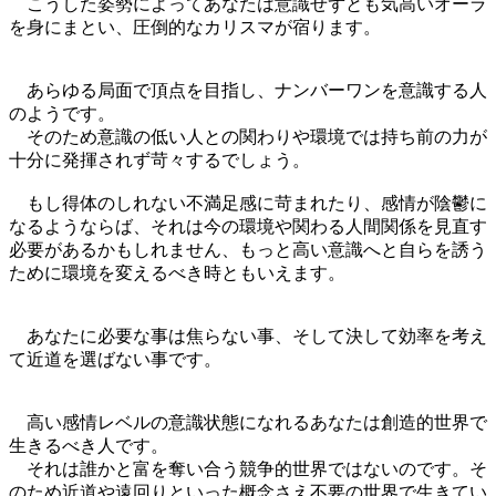
こうした姿勢によってあなたは意識せずとも気高いオーラ
を身にまとい、圧倒的なカリスマが宿ります。
あらゆる局面で頂点を目指し、ナンバーワンを意識する人
のようです。
そのため意識の低い人との関わりや環境では持ち前の力が
十分に発揮されず苛々するでしょう。
もし得体のしれない不満足感に苛まれたり、感情が陰鬱に
なるようならば、それは今の環境や関わる人間関係を見直す
必要があるかもしれません、もっと高い意識へと自らを誘う
ために環境を変えるべき時ともいえます。
あなたに必要な事は焦らない事、そして決して効率を考え
て近道を選ばない事です。
高い感情レベルの意識状態になれるあなたは創造的世界で
生きるべき人です。
それは誰かと富を奪い合う競争的世界ではないのです。そ
のため近道や遠回りといった概念さえ不要の世界で生きてい