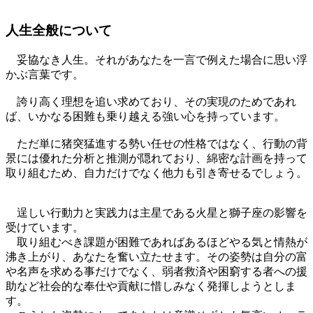
人生全般について
妥協なき人生。それがあなたを一言で例えた場合に思い浮
かぶ言葉です。
誇り高く理想を追い求めており、その実現のためであれ
ば、いかなる困難も乗り越える強い心を持っています。
ただ単に猪突猛進する勢い任せの性格ではなく、行動の背
景には優れた分析と推測が隠れており、綿密な計画を持って
取り組むため、自力だけでなく他力も引き寄せるでしょう。
逞しい行動力と実践力は主星である火星と獅子座の影響を
受けています。
取り組むべき課題が困難であればあるほどやる気と情熱が
沸き上がり、あなたを奮い立たせます。その姿勢は自分の富
や名声を求める事だけでなく、弱者救済や困窮する者への援
助など社会的な奉仕や貢献に惜しみなく発揮しようとしま
す。