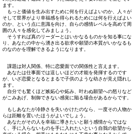
ます。
もっと価値を生み出すために何を行えばよいのか、人々が
そして世界がより幸福感を得られるためには何を行えばよい
のか、という点に意識を向け、自らの感情レベルを高めて周
囲の人々を感化してみましょう。
そうすれば真のリーダーとはいかなるものかを知る事にな
り、あなたの中から湧き出る欲求や願望の本質がいかなるも
のなのかを理解できるようになります。
課題は対人関係、特に恋愛面での関係性と言えます。
あなたは仕事面では逞しいほどの才能を発揮するのです
が、いざ恋愛となるとまるで子供のような幼さが見え隠れし
ます。
自分でも驚くほど嫉妬心や妬み、叶わぬ願望への怒りなど
がこみあげ、制御できない感覚に陥る場合があるからです。
もしあなたが冷静さを失いかけたのなら、一度その人物か
らは距離を置いたほうがよいでしょう。
あなたがその人を幸福に導きたいと願う感情からではな
く、手に入らないものを手に入れたいという自我の欲望から