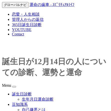
運命の歯車 - ｽﾋﾟﾘﾁｭｱﾙﾗｲﾌ
グローバルナビ
恋愛・人生相談
管理人からの返信
365日誕生日診断
YOUTUBE
Contact
誕生日が12月14日の人につい
ての診断、運勢と運命
Menu
誕生日診断
生年月日運命診断
豆知識系
自己嫌悪とは