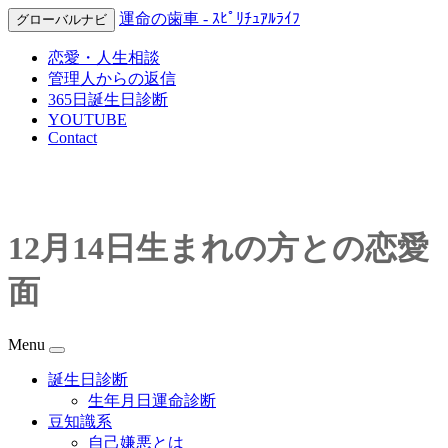
運命の歯車 - ｽﾋﾟﾘﾁｭｱﾙﾗｲﾌ
グローバルナビ
恋愛・人生相談
管理人からの返信
365日誕生日診断
YOUTUBE
Contact
12月14日生まれの方との恋愛
面
Menu
誕生日診断
生年月日運命診断
豆知識系
自己嫌悪とは