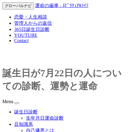
運命の歯車 - ｽﾋﾟﾘﾁｭｱﾙﾗｲﾌ
グローバルナビ
恋愛・人生相談
管理人からの返信
365日誕生日診断
YOUTUBE
Contact
誕生日が7月22日の人につい
ての診断、運勢と運命
Menu
誕生日診断
生年月日運命診断
豆知識系
自己嫌悪とは