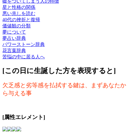
嘘をついてしまう人の特徴
星と性格の関係
悪い兆しを読む
40代の挫折と復帰
価値観の分類
夢について
夢占い辞典
パワーストーン辞典
花言葉辞典
苦悩の中に居る人へ
[この日に生誕した方を表現すると]
欠乏感と劣等感を払拭する鍵は、まずあなたか
ら与える事
[属性エレメント]