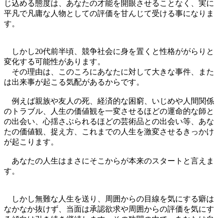
じ込める態度は、あなたの才能を開眼させることなく、実に
平凡で凡庸な人物としての評価を甘んじて受ける事になりま
す。
しかし20代前半頃、競争社会に身を置くと性格ががらりと
変化する可能性があります。
その理由は、このころにあなたに対して大きな事件、また
は出来事が起こる気配があるからです。
例えば親族や友人の死、経済的な困窮、いじめや人間関係
のトラブル、人生の価値観を一変させるほどの運命的な師と
の出会い、心揺さぶられるほどの芸術品との出会い等、あな
たの価値観、捉え方、これまでの人生を激変させるきっかけ
が起こります。
あなたの人生はまさにそこからが本来のスタートと言えま
す。
しかし無難な人生を送り、周囲からの目線を気にする癖は
なかなか抜けず、当面は承認欲求や周囲からの評価を気にす