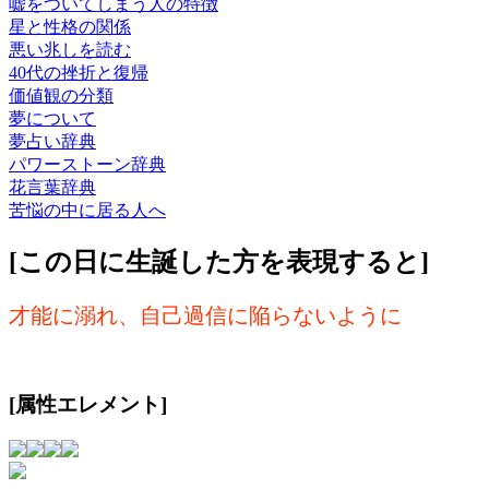
嘘をついてしまう人の特徴
星と性格の関係
悪い兆しを読む
40代の挫折と復帰
価値観の分類
夢について
夢占い辞典
パワーストーン辞典
花言葉辞典
苦悩の中に居る人へ
[この日に生誕した方を表現すると]
才能に溺れ、自己過信に陥らないように
[属性エレメント]