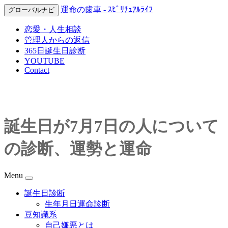
運命の歯車 - ｽﾋﾟﾘﾁｭｱﾙﾗｲﾌ
グローバルナビ
恋愛・人生相談
管理人からの返信
365日誕生日診断
YOUTUBE
Contact
誕生日が7月7日の人について
の診断、運勢と運命
Menu
誕生日診断
生年月日運命診断
豆知識系
自己嫌悪とは