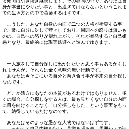
る傾向は引き続き継続します。その狭間の中で、あなたは自
身が本当にやりたい事と、出過ぎてはならないというこれま
での生き方との中で葛藤するはずです。
こうした、あなた自身の内面で二つの人格が衝突する事
で、常に自分に対して苛々しており、周囲への怒りは無いも
のの、自己への怒りが膨れ上がり、それが暴発すると自己嫌
悪となり、最終的には現実逃避へと進んでゆきます。
一人旅をして自分探しに出かけたいと思う事もあるかもし
れませんが、それらは全く意味の無い行動です。
あなたは今そこにいる自分と向き合う事が本来の自分探し
なのです。
どこか遠方にあなたの本質があるわけではありません、多
くの場合、自分探しをする人は、最も見たくない自分の内面
に目を向けることなく「自分探しをした」という事実をもっ
て、納得しているだけなのです。
あなたはそのような愚かな人物ではないはずです。
しっかりと自己内観を行い、見栄を張る事、周囲からの評