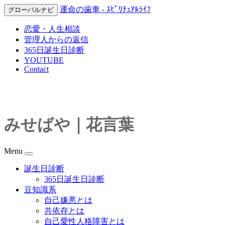
運命の歯車 - ｽﾋﾟﾘﾁｭｱﾙﾗｲﾌ
グローバルナビ
恋愛・人生相談
管理人からの返信
365日誕生日診断
YOUTUBE
Contact
みせばや｜花言葉
Menu
誕生日診断
365日誕生日診断
豆知識系
自己嫌悪とは
共依存とは
自己愛性人格障害とは