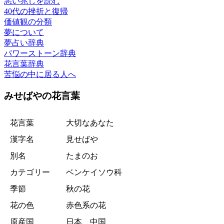
悪い兆しを読む
40代の挫折と復帰
価値観の分類
夢について
夢占い辞典
パワーストーン辞典
花言葉辞典
苦悩の中に居る人へ
みせばやの花言葉
花言葉
大切なあなた
漢字名
見せばや
別名
たまのお
カテゴリー
ベンケイソウ科
季節
秋の花
花の色
赤色系の花
原産国
日本、中国