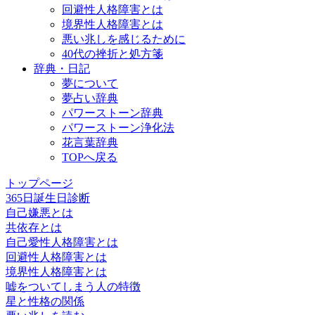
回避性人格障害とは
境界性人格障害とは
悪い兆しを感じるために
40代の挫折と処方箋
辞典・日記
夢について
夢占い辞典
パワーストーン辞典
パワーストーン浄化法
花言葉辞典
TOPへ戻る
トップページ
365日誕生日診断
自己嫌悪とは
共依存とは
自己愛性人格障害とは
回避性人格障害とは
境界性人格障害とは
嘘をついてしまう人の特徴
星と性格の関係