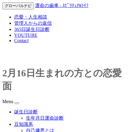
運命の歯車 - ｽﾋﾟﾘﾁｭｱﾙﾗｲﾌ
グローバルナビ
恋愛・人生相談
管理人からの返信
365日誕生日診断
YOUTUBE
Contact
2月16日生まれの方との恋愛
面
Menu
誕生日診断
生年月日運命診断
豆知識系
自己嫌悪とは