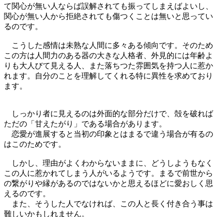
て関心が無い人ならば誤解されても振ってしまえばよいし、
関心が無い人から拒絶されても傷つくことは無いと思ってい
るのです。
こうした感情は未熟な人間に多々ある傾向です。そのため
この方は人間力のある器の大きな人格者、外見的には年齢よ
りも大人びて見える人、また落ちつた雰囲気を持つ人に惹か
れます。自分のことを理解してくれる特に異性を求めており
ます。
しっかり者に見えるのは外面的な部分だけで、殻を破れば
ただの「甘えたがり」である場合があります。
恋愛が進展すると当初の印象とはまるで違う場合が有るの
はこのためです。
しかし、理由がよくわからないままに、どうしようもなく
この人に惹かれてしまう人がいるようです。まるで前世から
の繋がりや縁があるのではないかと思えるほどに愛おしく思
えるのです。
また、そうした人でなければ、この人と長く付き合う事は
難しいかもしれません。