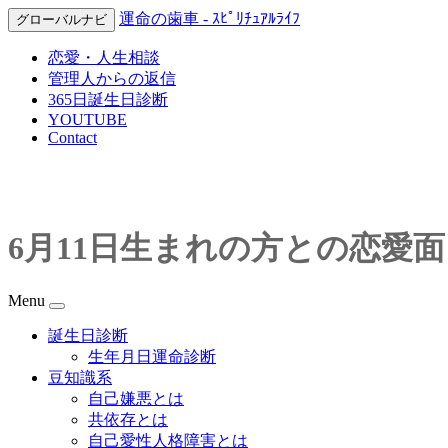
運命の歯車 - ｽﾋﾟﾘﾁｭｱﾙﾗｲﾌ
グローバルナビ
恋愛・人生相談
管理人からの返信
365日誕生日診断
YOUTUBE
Contact
6月11日生まれの方との恋愛面
Menu
誕生日診断
生年月日運命診断
豆知識系
自己嫌悪とは
共依存とは
自己愛性人格障害とは