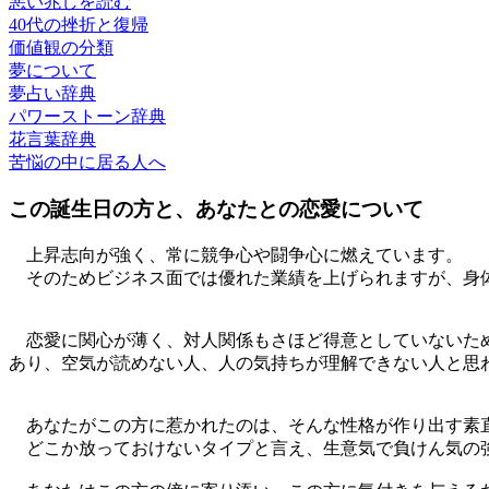
悪い兆しを読む
40代の挫折と復帰
価値観の分類
夢について
夢占い辞典
パワーストーン辞典
花言葉辞典
苦悩の中に居る人へ
この誕生日の方と、あなたとの恋愛について
上昇志向が強く、常に競争心や闘争心に燃えています。
そのためビジネス面では優れた業績を上げられますが、身
恋愛に関心が薄く、対人関係もさほど得意としていないため
あり、空気が読めない人、人の気持ちが理解できない人と思
あなたがこの方に惹かれたのは、そんな性格が作り出す素
どこか放っておけないタイプと言え、生意気で負けん気の