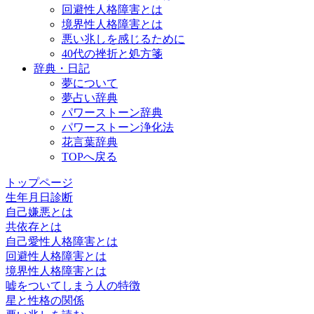
回避性人格障害とは
境界性人格障害とは
悪い兆しを感じるために
40代の挫折と処方箋
辞典・日記
夢について
夢占い辞典
パワーストーン辞典
パワーストーン浄化法
花言葉辞典
TOPへ戻る
トップページ
生年月日診断
自己嫌悪とは
共依存とは
自己愛性人格障害とは
回避性人格障害とは
境界性人格障害とは
嘘をついてしまう人の特徴
星と性格の関係