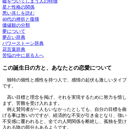
嘘をついてしまう人の特徴
星と性格の関係
悪い兆しを読む
40代の挫折と復帰
価値観の分類
夢について
夢占い辞典
パワーストーン辞典
花言葉辞典
苦悩の中に居る人へ
この誕生日の方と、あなたとの恋愛について
独特の個性と感性を持つ人で、感情の起伏も激しいタイプ
です。
高い目標と理念を掲げ、それを実現するために努力を惜し
まず、苦難を受け入れます。
例え賛同者が一人もいなかったとしても、自分の目標を曲
げる事は無いのですが、経済的な不安が引き金となり、強い
不安感に覆われると、全ての人間関係を断絶し、孤独を受け
入れる陰の部分もあるようです。