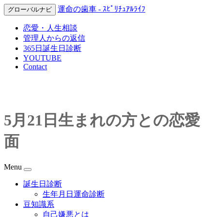
運命の歯車 - ｽﾋﾟﾘﾁｭｱﾙﾗｲﾌ
グローバルナビ
恋愛・人生相談
管理人からの返信
365日誕生日診断
YOUTUBE
Contact
5月21日生まれの方との恋愛
面
Menu
誕生日診断
生年月日運命診断
豆知識系
自己嫌悪とは