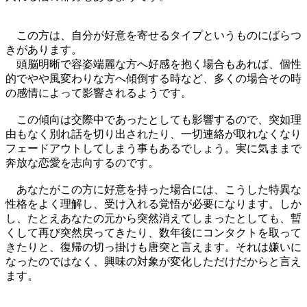
この方は、自分が好意を寄せるタイプというものにばらつ
きがあります。
頭脳明晰で容姿端麗な方へ好感を抱く場合もあれば、個性
的でやや風変わりな方へ傾倒する時など、多くの場合その時
の感情によって影響されるようです。
この傾向は交際中であったとしても影響するので、突如理
由もなく別れ話を切り出されたり、一切連絡が取れなくなり
フェードアウトしてしまう事もあるでしょう。実に気ままで
奔放な恋愛を志向するのです。
あなたがこの方に好意を持った場合には、こうした特異な
性格をよく理解し、受け入れる覚悟が必要になります。しか
し、たとえあなたの元から突然消えてしまったとしても、暫
くして再び突然戻ってきたり、数年後にコンタクトを取って
きたりと、復帰の切っ掛けも唐突と言えます。それは嫌いに
なったのではなく、興味の対象が変化しただけだからと言え
ます。