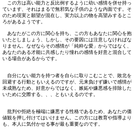
この方は高い能力と反比例するように幼い感情を併せ持っ
ています、それはまるで無邪気な子供のような内面です。そ
のため現実と願望が混在し、実力以上の物を高望みするとこ
ろがあるようです。
あなたがこの方に関心を持ち、この方もあなたに関心を抱
いたとしましょう、しかし、その要因には注意しなければな
りません。なぜならその感情が「純粋な愛」からではなく、
あなたのある才能に共感したり憧れの感情を好意と混合して
いる場合があるからです。
自分にない能力を持つ者を自らに取りこむことで、敗北を
回避する行動ともいえるのですが、元来負けず嫌いで感情が
未成熟なため、好意からではなく、嫉妬や嫌悪感を排除した
いために交際する、、、ともいえるのです。
批判や拒絶を極端に嫌悪する性格であるため、あなたの価
値観を押し付けてはいけません。この方には教育や指導より
も、本人に気付かせる事が最も重要なのです。