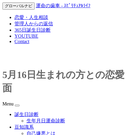
運命の歯車 - ｽﾋﾟﾘﾁｭｱﾙﾗｲﾌ
グローバルナビ
恋愛・人生相談
管理人からの返信
365日誕生日診断
YOUTUBE
Contact
5月16日生まれの方との恋愛
面
Menu
誕生日診断
生年月日運命診断
豆知識系
自己嫌悪とは