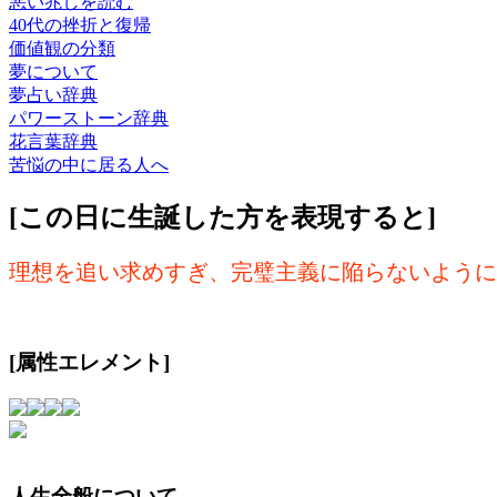
悪い兆しを読む
40代の挫折と復帰
価値観の分類
夢について
夢占い辞典
パワーストーン辞典
花言葉辞典
苦悩の中に居る人へ
[この日に生誕した方を表現すると]
理想を追い求めすぎ、完璧主義に陥らないように
[属性エレメント]
人生全般について