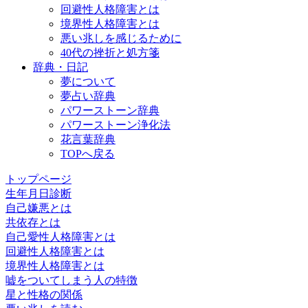
回避性人格障害とは
境界性人格障害とは
悪い兆しを感じるために
40代の挫折と処方箋
辞典・日記
夢について
夢占い辞典
パワーストーン辞典
パワーストーン浄化法
花言葉辞典
TOPへ戻る
トップページ
生年月日診断
自己嫌悪とは
共依存とは
自己愛性人格障害とは
回避性人格障害とは
境界性人格障害とは
嘘をついてしまう人の特徴
星と性格の関係