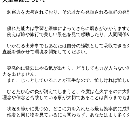
洞察力を天与されており、その才から発揮される抜群の発想
優れた能力は学習と鍛練によってさらに磨きがかかりますが
例えば旅や旅行で美しい景色を見て感動したり、人間関係
いかなる出来事でもあなたは自分の経験として吸収できるの
直感を働かせて環境を開拓してください。
突発的に猛烈にやる気が出たり、どうしても力が入らない時
力を出せません。
また、じっとしていることが苦手なので、忙しければ忙し
ひとたび心の炎が消えてしまうと、今度は点火するのに大変
理念や信念と合致している事が大切であることは言うまでも
状況を静かに見つめ、どこに力を入れたら最も効率的に成
他者と同じ物を見ているにも関わらず、あなたはより多くの