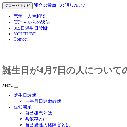
運命の歯車 - ｽﾋﾟﾘﾁｭｱﾙﾗｲﾌ
グローバルナビ
恋愛・人生相談
管理人からの返信
365日誕生日診断
YOUTUBE
Contact
誕生日が4月7日の人について
Menu
誕生日診断
生年月日運命診断
豆知識系
自己嫌悪とは
共依存とは
自己愛性人格障害とは