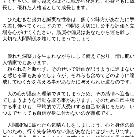
てください。乗り越えるほどに魂が強化され、心身ともに成
長し、優れた人格者として成長します。
ひたむきな努力と誠実な性格は、多くの味方があなたに手
を差し伸べてくれますので、仲間を大切にし公平な評価と立
場を心がけてください。贔屓や偏見はあなたから運を離し、
大切な人間関係を壊してしまうでしょう。
優れた洞察力を生まれながらにして備えており、情に脆い
人情家でもあります。
頼られると断れず、そのせいで計画が思うように進まない
と感じる事もあるでしょうが、それらも含めてどのように達
成してゆくかを考える事があなたに与えられた道なのです。
人の心が漠然と理解できてしまうため、その感情へ迎合し
てしまうような行動を取る事があります。そのため自己主張
する事よりも、平均的で万人受けする自己を演じるため、い
つまでたっても自信が身に付かないのが難点です。
人間関係に疲れたら気晴らしをしましょう。心と身体の癒
しのため、行く先を決めない旅があなたにはぴったりです。