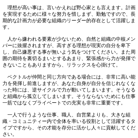
理想が高い事は、言いかえれば野心家とも言えます。計画
を実現するために様々な努力を惜しまず、勤勉ですので、長
期的な計画力が必要な組織のリーダー的存在として活躍しま
す。
人から嫌われる要素が少ないため、自然と組織の中核メン
バーに抜擢されますが、高すぎる理想が現実の自分を卑下
し、自己嫌悪する事が無いよう気をつけてください。また周
囲の期待を裏切るまいとするあまり、緊張感から力が発揮で
きないこともありますから、リラックスを心掛けて。
ベクトルが仲間と同じ方向である場合には、非常に高い能
力を発揮し前進しますが、あなた自身が自分を信じれなくな
った時には、逆サイクルで力が動いてしまいます。そうなる
と組織から孤立してしまいます。そうならないためにも仕事
一筋ではなくプライベートでの充実も非常に重要です。
一人で行うような仕事、職人、自営業よりも、大きな組
織・コミュニティー内で全体を率いる役割として活躍するタ
イプですから、その才能を存分に活かし人々に貢献してくだ
さい。