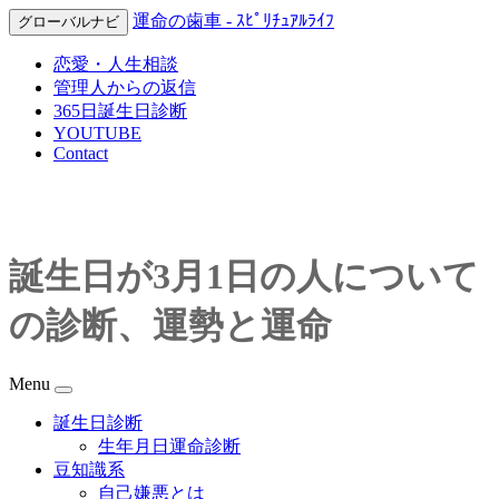
運命の歯車 - ｽﾋﾟﾘﾁｭｱﾙﾗｲﾌ
グローバルナビ
恋愛・人生相談
管理人からの返信
365日誕生日診断
YOUTUBE
Contact
誕生日が3月1日の人について
の診断、運勢と運命
Menu
誕生日診断
生年月日運命診断
豆知識系
自己嫌悪とは