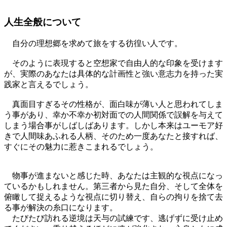
人生全般について
自分の理想郷を求めて旅をする彷徨い人です。
そのように表現すると空想家で自由人的な印象を受けます
が、実際のあなたは具体的な計画性と強い意志力を持った実
践家と言えるでしょう。
真面目すぎるその性格が、面白味が薄い人と思われてしま
う事があり、幸か不幸か初対面での人間関係で誤解を与えて
しまう場合事がしばしばあります。しかし本来はユーモア好
きで人間味あふれる人柄、そのため一度あなたと接すれば、
すぐにその魅力に惹きこまれるでしょう。
物事が進まないと感じた時、あなたは主観的な視点になっ
ているかもしれません。第三者から見た自分、そして全体を
俯瞰して捉えるような視点に切り替え、自らの拘りを捨て去
る事が解決の糸口になります。
たびたび訪れる逆境は天与の試練です、逃げずに受け止め