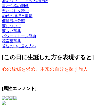
嘘をついてしまう人の特徴
星と性格の関係
悪い兆しを読む
40代の挫折と復帰
価値観の分類
夢について
夢占い辞典
パワーストーン辞典
花言葉辞典
苦悩の中に居る人へ
[この日に生誕した方を表現すると]
心の故郷を求め、本来の自分を探す旅人
[属性エレメント]