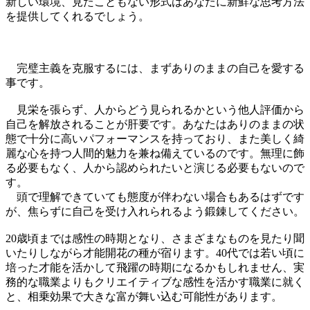
新しい環境、見たこともない形式はあなたに新鮮な思考方法
を提供してくれるでしょう。
完璧主義を克服するには、まずありのままの自己を愛する
事です。
見栄を張らず、人からどう見られるかという他人評価から
自己を解放されることが肝要です。あなたはありのままの状
態で十分に高いパフォーマンスを持っており、また美しく綺
麗な心を持つ人間的魅力を兼ね備えているのです。無理に飾
る必要もなく、人から認められたいと演じる必要もないので
す。
頭で理解できていても態度が伴わない場合もあるはずです
が、焦らずに自己を受け入れられるよう鍛錬してください。
20歳頃までは感性の時期となり、さまざまなものを見たり聞
いたりしながら才能開花の種が宿ります。40代では若い頃に
培った才能を活かして飛躍の時期になるかもしれません、実
務的な職業よりもクリエイティブな感性を活かす職業に就く
と、相乗効果で大きな富が舞い込む可能性があります。