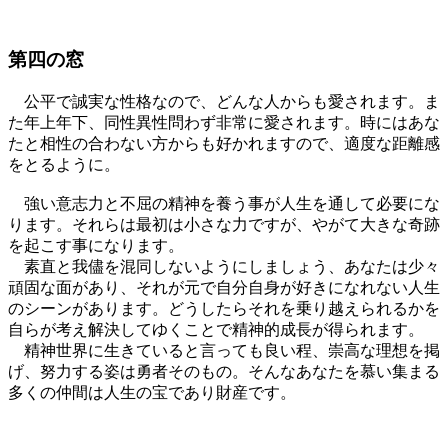
第四の窓
公平で誠実な性格なので、どんな人からも愛されます。ま
た年上年下、同性異性問わず非常に愛されます。時にはあな
たと相性の合わない方からも好かれますので、適度な距離感
をとるように。
強い意志力と不屈の精神を養う事が人生を通して必要にな
ります。それらは最初は小さな力ですが、やがて大きな奇跡
を起こす事になります。
素直と我儘を混同しないようにしましょう、あなたは少々
頑固な面があり、それが元で自分自身が好きになれない人生
のシーンがあります。どうしたらそれを乗り越えられるかを
自らが考え解決してゆくことで精神的成長が得られます。
精神世界に生きていると言っても良い程、崇高な理想を掲
げ、努力する姿は勇者そのもの。そんなあなたを慕い集まる
多くの仲間は人生の宝であり財産です。